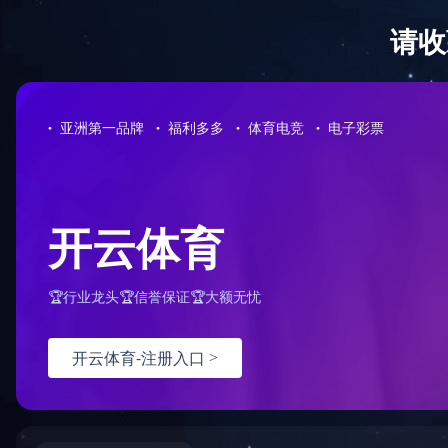
首 页
leyu乐鱼(中国)开
党建工作
云官方网站-登录
您的位置：首页 
入口
廉洁国