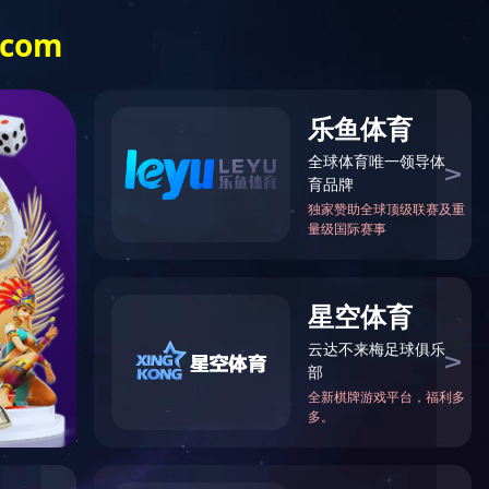
内搜索
廉洁国投
联系我们
上一页
1
2
3
4
5
6
7
8
9
10
下一页
尾页