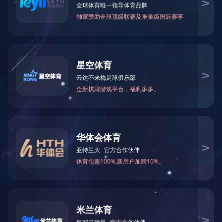
媒体聚焦
行业资讯
视频专栏
关于国投
党建工作
新闻中心
培训系统
地址：济宁市太白湖新区奥体路15号 电话：0537-2377012
邮箱：jngtkg@163.com 邮编：272067
IPC备案号：鲁ICP备18030371号
网站信息安全投诉举报电话：0537-2370108
leyu乐鱼官方web站登录入口
|
开云·官方端网页版登录入口
|
乐鱼页