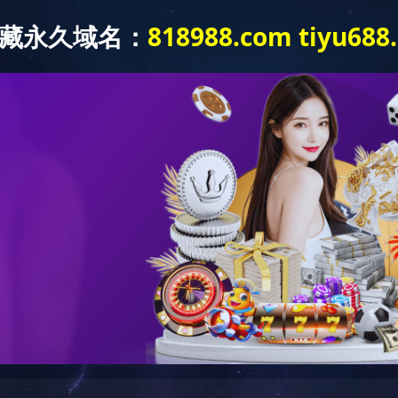
站
经营发展
新闻中心
企业文化
通知公告
> leyu乐鱼(中国)开云官方网站-登录入口 > 企业信息公开
leyu乐鱼(中国)开云官方网
乐鱼(中国)开云官方
录入口
共
篇 第
1
/
页
首页
公司简介
发展历程