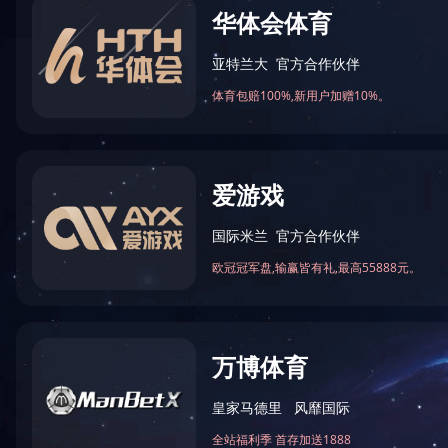
企
关于国投
党建工作
新闻中心
培训系统
地址：济宁市太白湖新区奥体路15号 电话：0537-2
邮箱：jngtkg@163.com 邮编：272067
IPC备案号：鲁ICP备18030371号