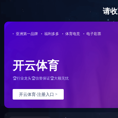
首 页
leyu乐鱼(中国)开
党建工作
云官方网站-登录
您的位置：首页 
入口
leyu
网站-登