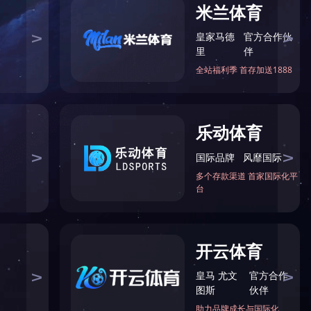
友情链接：
济宁市财政局
中国证监会
服务集团有限公司
山东惠通投资服务集团有限公司
济宁市股权投资基金业协会
子人才网
济宁肿瘤医院
济宁市工程咨询院有限公司
 2018版权所有：leyu乐鱼(中国)开云官方网站-登录入口