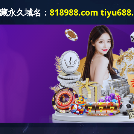
站
经营发展
新闻中心
企业文化
通知公告