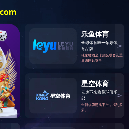
内搜索
廉洁国投
联系我们
您的位置