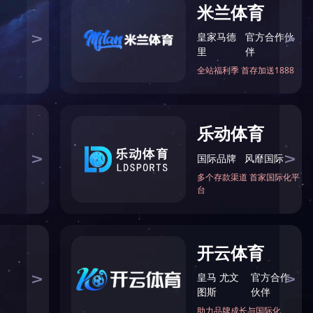
友情链接：
济宁市财政局
中国证监会
服务集团有限公司
山东惠通投资服务集团有限公司
济宁市股权投资基金业协会
子人才网
济宁肿瘤医院
济宁市工程咨询院有限公司
 2018版权所有：leyu乐鱼(中国)开云官方网站-登录入口
版
|
乐动官方注册
|
leyu乐鱼·官方web站登录入口
|
星空体育官网
|