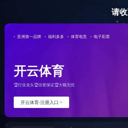
首 页
leyu乐鱼(中国)开
党建工作
云官方网站-登录
核心业务
入口
投资
金融