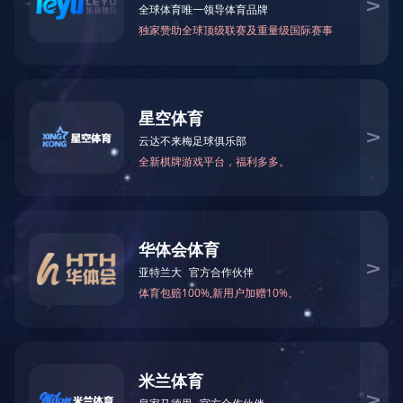
关于国投
党建工作
新闻中心
培训系统
地址：济宁市太白湖新区奥体路15号 电话：0537-2377012
邮箱：jngtkg@163.com 邮编：272067
IPC备案号：鲁ICP备18030371号
网站信息安全投诉举报电话：0537-2370108
leyu乐鱼官方web站登录入口
|
开云·官方端网页版登录入口
|
乐鱼页
举报邮箱：jngtdqb@163.com
面在线登录
|
荣耀体育注册大厅
|
星空官方web版入口
|
安博官方网
页版
|
乐动官方注册
|
leyu乐鱼·官方web站登录入口
|
星空体育官网
|