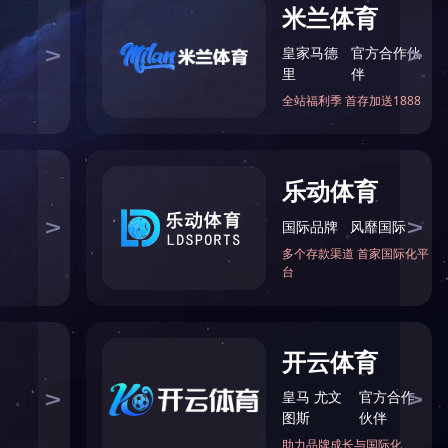
余人。
权属企业15家，其中全资子公司6户：济宁交服标准化
公司、济宁东方圣地物业管理有限公司、山东舜通供应链
济宁市工程咨询院有限公司；控股子公司7户：济宁市东
据科技有限责任公司、济宁盛乾汽车销售服务有限公司、
媒有限公司、泓毅数字科技（山东）有限责任公司、济宁
：济宁浪潮数字产业发展有限公司、济宁市惠普人力资源
企业构建了包含交通服务、驾校培训、汽车销售、人力资
询、管理咨询、大数据技术应用、物业服务、文化传媒、
多元化发展模式的现代服务管理运营平台。
中国)开云官方网站-登录入口“十四五”战略发展规划中的现
能，依托国企混合所有制改革、“双招双引”、新旧动能
力资源服务、企业管理服务、信息数据服务四大战略板块
由生产型服务业向专业化和高端价值链的转化延伸，着力