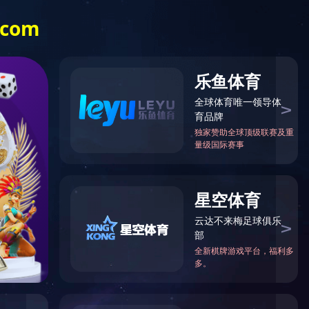
内搜索
廉洁国投
联系我们
东惠通管理服务集团有限公司简介
作者：admin
时间：2023-04-24 14:53:40
司（以下简称惠通集团），是隶属于leyu乐鱼(中国)开
成立于2020年8月，注册资金5000万元，位于济宁市
实省、市两委及市国资委决策部署，保持战略定力，深入
力现代化水平。截至2022年底，集团实现营业收入15.8