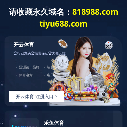
首 页
leyu乐鱼(中国)开
党建工作
经营发展
云官方网站-登录
您的位置：首页 > 经营发展
入口
经营发展