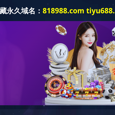
站
经营发展
新闻中心
企业文化
通知公告
> 经营发展 > 单位简介
山
展
山东省惠鲁碳材料科技有限
国)开云官方网站-登录入口（
业）共同出资组建，注册资本金
学联合共建的新型研发平台，