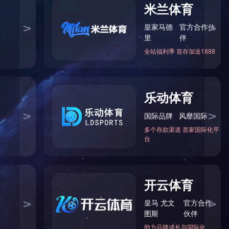
移转化，促进济宁碳材料产业发展和制造强市建设。4月9
补委员、山东大学校长、中国工程院院士李术才和山东省
料工程技术研究院揭牌。
模式（人才为王、科技为王、项目为王、效益为王）和“四
攻克关键技术、延链开发新产品引进新实体、造链储备新
攻关、产业项目孵化招引、产业高端人才集聚、公共服务
集聚优势，采用“1+1+N+（N+）”的基地建设模式，
示范基地。即成立一个“先进碳材料工程技术研究院”，
支先进碳材料产业基金，实现金融助力产业发展；根据产
集中进行技术攻关和产业赋能；孵化引入“N+”个先进碳
业创新链、产业链、人才链、资本链等多链融合的创新生
料产业发展需求，在针状焦产业链精细化扩展及应用、特
业化及复合材料应用、碳化硅晶体制备及半导体应用、石