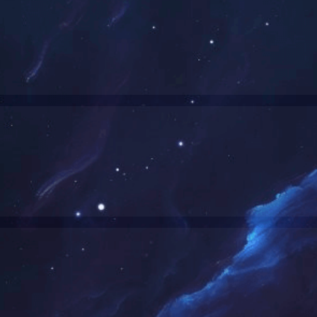
碳材料技术研发和科技成果转
科技创新发展大会上，中央候
龚文东共同为山东省先进碳材
公司实行“四王鼎立”工作
制（强链提升产品品质、补链
果），重点开展产业关键技术
作。
公司依托济宁地区碳材料产业
打造成为山东省先进碳材料产业
全省；引入外部资源，组建一
立N个事业部，按照细分领域，
形成全国知名的先进碳材料产
公司紧紧围绕济宁市碳材
及市场拓展、高性能碳纤维产