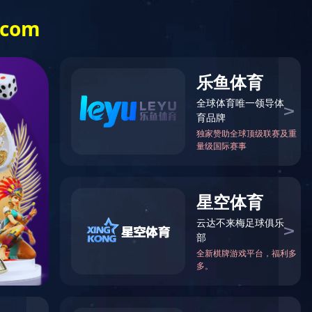
内搜索
廉洁国投
联系我们
东省惠鲁碳材料科技有限公司简介
作者：JNGT
时间：2023-07-29 10:43:26
公司是山东省先进碳材料工程技术研究院的运营主体，由l
济宁市出资平台）和山东宽原新材料科技有限公司（山东
14285万元。山东省先进碳材料工程技术研究院是济宁
致力于发挥山东大学在先进碳材料领域的人才和科研优势