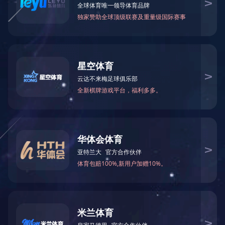
媒体聚焦
行业资讯
视频专栏
关于国投
党建工作
新闻中心
培训系统