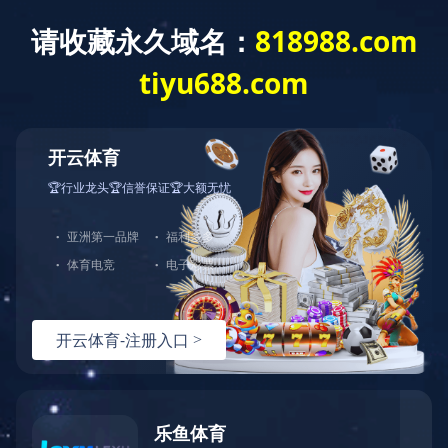
首 页
leyu乐鱼(中国)开
党建工作
经营发展
云官方网站-登录
您的位置：首页 > 新闻中心
入口
新闻中心
公司要闻
企业动态