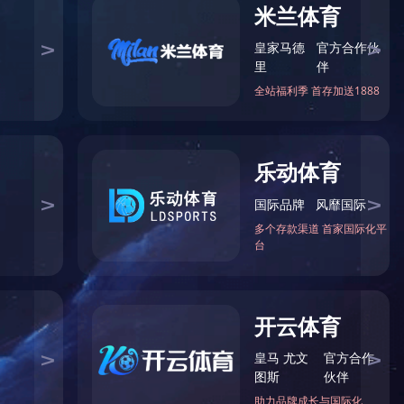
年产量超5000万吨，然而金融服务与产业体量之间存
合作以小麦为切入点，将粮食从“田间到餐桌”的全周期价
成本金融“活水”。在监管环节，双方运用物联网传感器
程动态监测，实时采集粮情数据、核验货权信息，构建起
正实现“一粒麦子的全程可溯、可信、可押”。