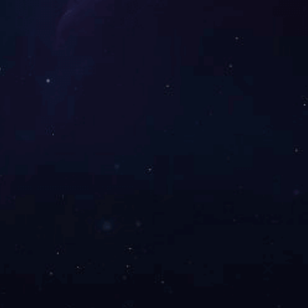
考察，就质押物评估标准与风
企背书+科技风控+银行授信”
业务的信贷风险，低于行业平
未来，贸易事业部金服科
流、交易等全链条数据，为金
例，更是金融赋能乡村振兴的生
食主产区复制推广，为保障粮
济宁市普惠托育
377012
孔
Copyright ©