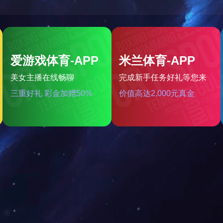
双方创新引入枣庄银行汶上