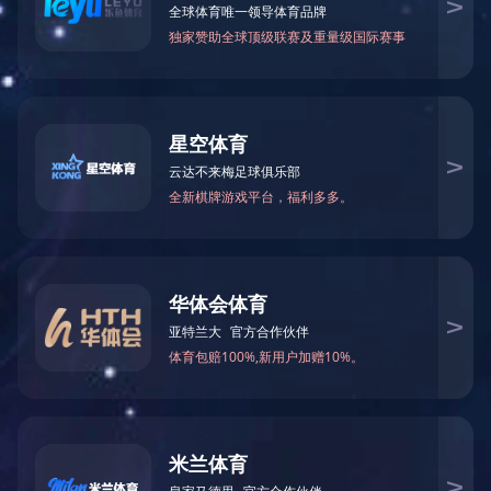
媒体聚焦
行业资讯
视频专栏