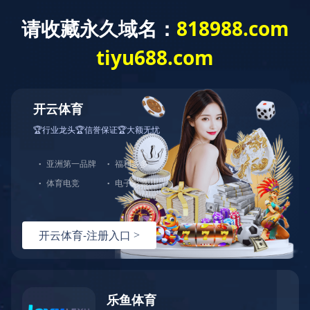
首 页
leyu乐鱼(中国)开
党建工作
经营发展
云官方网站-登录
您的位置：首页 > 新闻中心
入口
新闻中心
公司要闻
企业动态