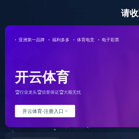
首 页
leyu乐鱼(中国)开
党建工作
云官方网站-登录
您的位置：首页 
入口
新闻中