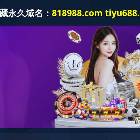
站
经营发展
新闻中心
企业文化
通知公告
> 新闻中心 > 媒体聚焦
《山东国资
心
公司要闻
企业动态